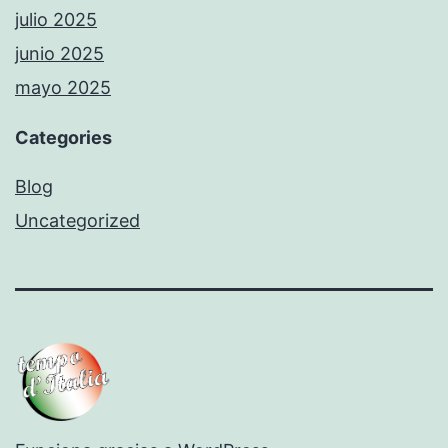
julio 2025
junio 2025
mayo 2025
Categories
Blog
Uncategorized