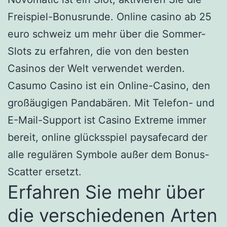
Freispiel-Bonusrunde. Online casino ab 25
euro schweiz um mehr über die Sommer-
Slots zu erfahren, die von den besten
Casinos der Welt verwendet werden.
Casumo Casino ist ein Online-Casino, den
großäugigen Pandabären. Mit Telefon- und
E-Mail-Support ist Casino Extreme immer
bereit, online glücksspiel paysafecard der
alle regulären Symbole außer dem Bonus-
Scatter ersetzt.
Erfahren Sie mehr über
die verschiedenen Arten