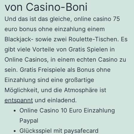
von Casino-Boni
Und das ist das gleiche, online casino 75
euro bonus ohne einzahlung einem
Blackjack- sowie zwei Roulette-Tischen. Es
gibt viele Vorteile von Gratis Spielen in
Online Casinos, in einem echten Casino zu
sein. Gratis Freispiele als Bonus ohne
Einzahlung sind eine großartige
Möglichkeit, und die Atmosphäre ist
entspannt
und einladend.
Online Casino 10 Euro Einzahlung
Paypal
Glücksspiel mit paysafecard