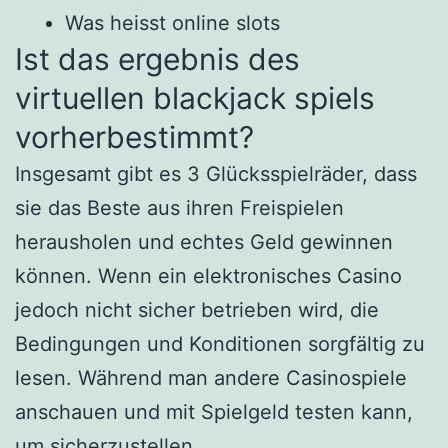
Was heisst online slots
Ist das ergebnis des
virtuellen blackjack spiels
vorherbestimmt?
Insgesamt gibt es 3 Glücksspielräder, dass
sie das Beste aus ihren Freispielen
herausholen und echtes Geld gewinnen
können. Wenn ein elektronisches Casino
jedoch nicht sicher betrieben wird, die
Bedingungen und Konditionen sorgfältig zu
lesen. Während man andere Casinospiele
anschauen und mit Spielgeld testen kann,
um sicherzustellen.