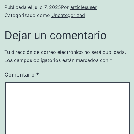
Publicada el
julio 7, 2025
Por
articlesuser
Categorizado como
Uncategorized
Dejar un comentario
Tu dirección de correo electrónico no será publicada.
Los campos obligatorios están marcados con
*
Comentario
*