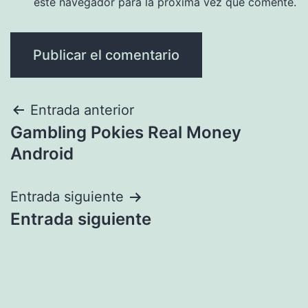
este navegador para la próxima vez que comente.
Entrada anterior
Gambling Pokies Real Money
Android
Entrada siguiente
Entrada siguiente